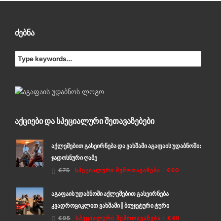
ᲫᲔᲑᲜᲐ
ᲐᲥᲪᲘᲔᲑᲘ ᲓᲐ ᲡᲞᲔᲪᲘᲐᲚᲣᲠᲘ ᲨᲔᲗᲐᲕᲐᲖᲔᲑᲔᲑᲘ
აქლემებით გასეირნება და ვახშამი აგაფაის უდაბნოში:
ჯადოსნური ღამე
€75
ᲡᲞᲔᲪᲘᲐᲚᲣᲠᲘ ᲨᲔᲛᲝᲗᲐᲕᲐᲖᲔᲑᲐ
:
€60
აგაფაის უდაბნოში აქლემებით გასეირნება
კვადროციკლით ვახშამი | ბიუჯეტური ტური
€95
ᲡᲞᲔᲪᲘᲐᲚᲣᲠᲘ ᲨᲔᲛᲝᲗᲐᲕᲐᲖᲔᲑᲐ
:
€40