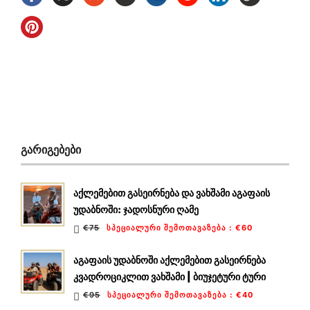
ᲒᲐᲠᲘᲒᲔᲑᲔᲑᲘ
აქლემებით გასეირნება და ვახშამი აგაფაის
უდაბნოში: ჯადოსნური ღამე
€75
ᲡᲞᲔᲪᲘᲐᲚᲣᲠᲘ ᲨᲔᲛᲝᲗᲐᲕᲐᲖᲔᲑᲐ
:
€60
აგაფაის უდაბნოში აქლემებით გასეირნება
კვადროციკლით ვახშამი | ბიუჯეტური ტური
€95
ᲡᲞᲔᲪᲘᲐᲚᲣᲠᲘ ᲨᲔᲛᲝᲗᲐᲕᲐᲖᲔᲑᲐ
:
€40